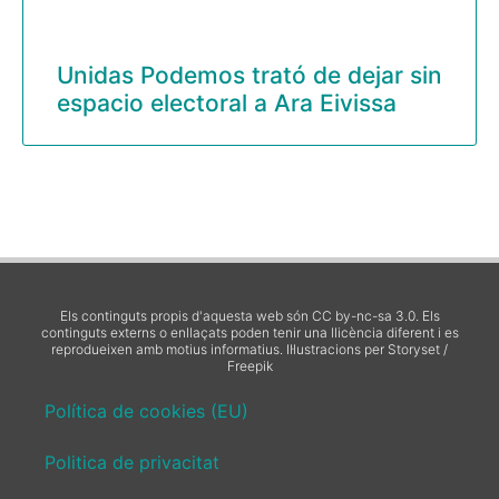
Unidas Podemos trató de dejar sin
espacio electoral a Ara Eivissa
Els continguts propis d'aquesta web són CC by-nc-sa 3.0. Els
continguts externs o enllaçats poden tenir una llicència diferent i es
reprodueixen amb motius informatius.
Il·lustracions per Storyset /
Freepik
Política de cookies (EU)
Politica de privacitat