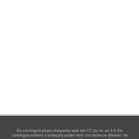
Els continguts propis d'aquesta web són CC by-nc-sa 3.0. Els
continguts externs o enllaçats poden tenir una llicència diferent i es