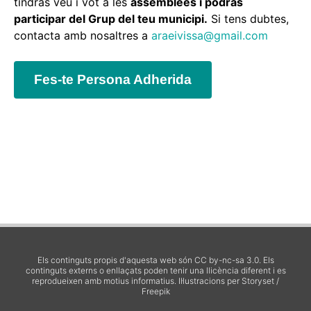
tindràs veu i vot a les
assemblees i podràs
participar del Grup del teu municipi.
Si tens dubtes,
contacta amb nosaltres a
araeivissa@gmail.com
Fes-te Persona Adherida
Els continguts propis d'aquesta web són CC by-nc-sa 3.0. Els
continguts externs o enllaçats poden tenir una llicència diferent i es
reprodueixen amb motius informatius.
Il·lustracions per Storyset /
Freepik