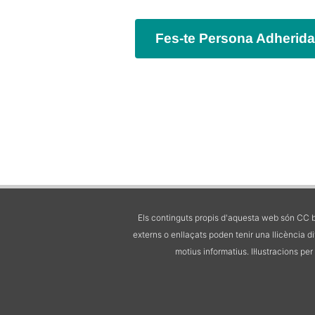
Fes-te Persona Adherida
Els continguts propis d'aquesta web són CC b
externs o enllaçats poden tenir una llicència d
motius informatius.
Il·lustracions pe