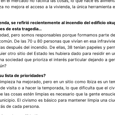
n el mercado no facilita las cosas, lo que hace es aliment
za no mejora el acceso a la vivienda, la única herramienta 
enda, se refirió recientemente al incendio del edificio ok
es de esta tragedia…
iedad, pero somos responsables porque formamos parte de 
común. De las 70 u 80 personas que vivían en esa infravivie
udas después del incendio. De ellas, 38 tenían papeles y pe
ier otro sitio del Estado les hubiera dado para residir en 
 sociedad que prioriza el interés particular dejando a gen
mún?
u lista de prioridades?
 limpieza ha mejorado, pero en un sitio como Ibiza es un
de visita o a hacer la temporada, lo que dificulta que el civ
 las cosas estén limpias es necesario que la gente ensuci
nicipio. El civismo es básico para mantener limpia una ci
rás de cada persona.