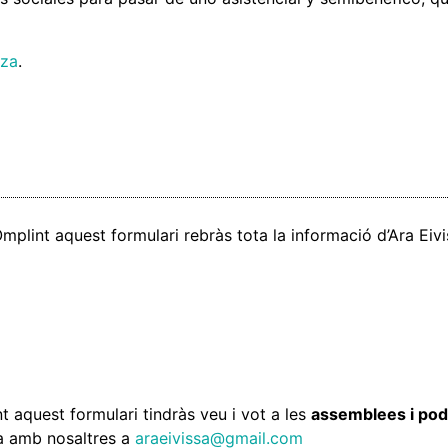
iza
.
mplint aquest formulari rebràs tota la informació d’Ara Ei
t aquest formulari tindràs veu i vot a les
assemblees i podr
a amb nosaltres a
araeivissa@gmail.com