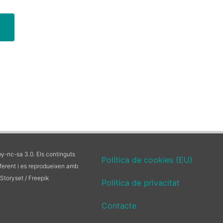
y-nc-sa 3.0. Els continguts
Política de cookies (EU)
iferent i es reprodueixen amb
r Storyset / Freepik
Politica de privacitat
Contacte