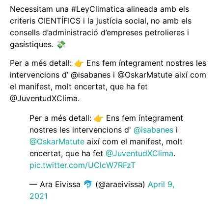
Necessitam una #LeyClimatica alineada amb els
criteris CIENTÍFICS i la justícia social, no amb els
consells d’administració d’empreses petrolieres i
gasístiques. 💸
Per a més detall: 👉 Ens fem íntegrament nostres les
intervencions d’ @isabanes i @OskarMatute així com
el manifest, molt encertat, que ha fet
@JuventudXClima.
Per a més detall: 👉 Ens fem íntegrament
nostres les intervencions d'
@isabanes
i
@OskarMatute
així com el manifest, molt
encertat, que ha fet
@JuventudXClima
.
pic.twitter.com/UClcW7RFzT
— Ara Eivissa 🐬 (@araeivissa)
April 9,
2021