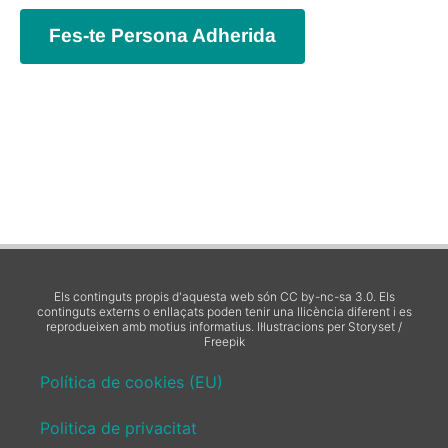
Fes-te Persona Adherida
Els continguts propis d'aquesta web són CC by-nc-sa 3.0. Els
continguts externs o enllaçats poden tenir una llicència diferent i es
reprodueixen amb motius informatius.
Il·lustracions per Storyset /
Freepik
Política de cookies (EU)
Politica de privacitat