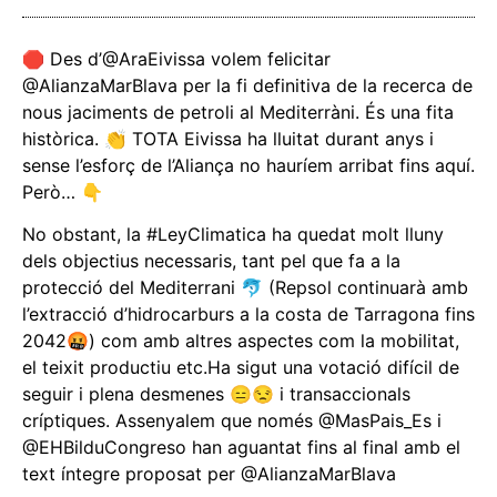
🛑 Des d’@AraEivissa volem felicitar
@AlianzaMarBlava per la fi definitiva de la recerca de
nous jaciments de petroli al Mediterràni. És una fita
històrica. 👏 TOTA Eivissa ha lluitat durant anys i
sense l’esforç de l’Aliança no hauríem arribat fins aquí.
Però… 👇
No obstant, la #LeyClimatica ha quedat molt lluny
dels objectius necessaris, tant pel que fa a la
protecció del Mediterrani 🐬 (Repsol continuarà amb
l’extracció d’hidrocarburs a la costa de Tarragona fins
2042🤬) com amb altres aspectes com la mobilitat,
el teixit productiu etc.Ha sigut una votació difícil de
seguir i plena desmenes 😑😒 i transaccionals
críptiques. Assenyalem que només @MasPais_Es i
@EHBilduCongreso han aguantat fins al final amb el
text íntegre proposat per @AlianzaMarBlava