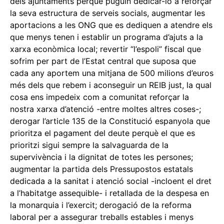
dels ajuntaments perquè puguin dedicar-lo a reforçar
la seva estructura de serveis socials, augmentar les
aportacions a les ONG que es dediquen a atendre els
que menys tenen i establir un programa d’ajuts a la
xarxa econòmica local; revertir “l’espoli” fiscal que
sofrim per part de l’Estat central que suposa que
cada any aportem una mitjana de 500 milions d’euros
més dels que rebem i aconseguir un REIB just, la qual
cosa ens impedeix com a comunitat reforçar la
nostra xarxa d’atenció -entre moltes altres coses-;
derogar l’article 135 de la Constitució espanyola que
prioritza el pagament del deute perquè el que es
prioritzi sigui sempre la salvaguarda de la
supervivència i la dignitat de totes les persones;
augmentar la partida dels Pressupostos estatals
dedicada a la sanitat i atenció social -incloent el dret
a l’habitatge assequible- i retallada de la despesa en
la monarquia i l’exercit; derogació de la reforma
laboral per a assegurar treballs estables i menys