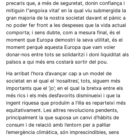
precaris que, a més de seguretat, donin confiança i
mitiguin l’‘angoixa vital’ en la qual viu submergida la
gran majoria de la nostra societat davant el pànic a
no poder fer front a les despeses que la vida actual
comporta; i sens dubte, com a mesura final, és el
moment que Europa demostri la seva utilitat, és el
moment perquè aquesta Europa que vam voler
donar-nos entre tots se solidaritzi i doni liquiditat als
països a qui més ens costarà sortir del pou.
Ha arribat l’hora d’avançar cap a un model de
societat en el qual el ‘nosaltres’, tots, siguem més
importants que el ‘jo’; en el qual la bretxa entre els
més rics i els més desfavorits disminueixi i que la
ingent riquesa que produïm a l’illa es reparteixi més
equitativament. Les altres revolucions pendents,
principalment la que suposa un canvi d’hàbits de
consum i de relació amb l’entorn per a pal·liar
l’emergència climàtica, són imprescindibles, sens