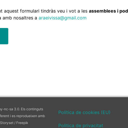
t aquest formulari tindràs veu i vot a les
assemblees i podr
a amb nosaltres a
araeivissa@gmail.com
y-nc-sa 3.0. Els continguts
Política de cookies (EU)
iferent i es reprodueixen amb
r Storyset / Freepik
Politica de privacitat