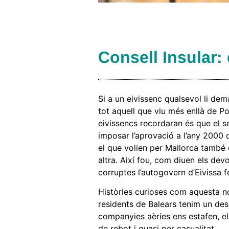
Consell Insular:
Si a un eivissenc qualsevol li de
tot aquell que viu més enllà de P
eivissencs recordaran és que el se
imposar l’aprovació a l’any 2000 
el que volien per Mallorca també 
altra. Així fou, com diuen els devo
corruptes l’autogovern d’Eivissa 
Històries curioses com aquesta no
residents de Balears tenim un des
companyies aèries ens estafen, e
de rebot i quasi per casualitat.