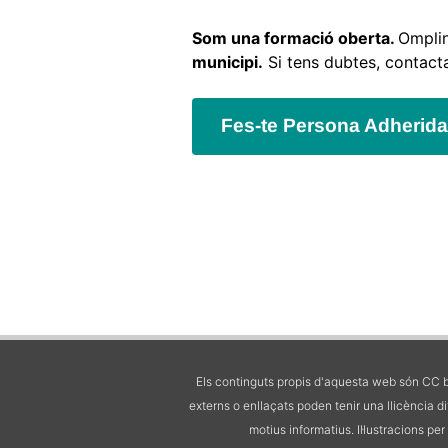
Som una formació oberta.
Omplin
municipi.
Si tens dubtes, contact
Fes-te Persona Adherida
Els continguts propis d'aquesta web són CC b
externs o enllaçats poden tenir una llicència d
motius informatius.
Il·lustracions pe