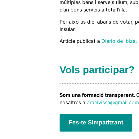
múltiples béns i serveis (llum, su
d’un bons serveis a tota l’illa.
Per això us dic: abans de votar, p
Insular.
Article publicat a
Diario de Ibiza.
Vols participar?
Som una formació transparent.
O
nosaltres a
araeivissa@gmail.com
Fes-te Simpatitzant