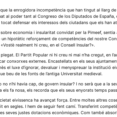
 que la enrogidora incompetència que han tingut al llarg de
ernat al poder tant al Congreso de los Diputados de España,
a tocat defensar els interessos dels ciutadans que els han at
 sobre economia i insularitat convidat per la Pimeef, sentia 
 un hipotètic reforçament de competències del nostre Cons
«Vostè realment hi creu, en el Consell Insular?».
plegat. El Partit Popular ni hi creu ni mai n’ha cregut, en 
scar conxorxes externes. Encastellats en els seus ajuntamen
rmès el luxe d’ignorar, devaluar i menyspreuar la institució e
que beu de les fonts de l’antiga Universitat medieval.
no n’hi havia cap, de govern insular? I no serà que a la sev
a els fa nosa, els recorda que els seus enyorats temps pass
cietat eivissenca ha avançat força. Entre moltes altres co
 en segles. I hem de seguir fent camí. Transferint competè
les seves justes dotacions econòmiques. Com també absorb