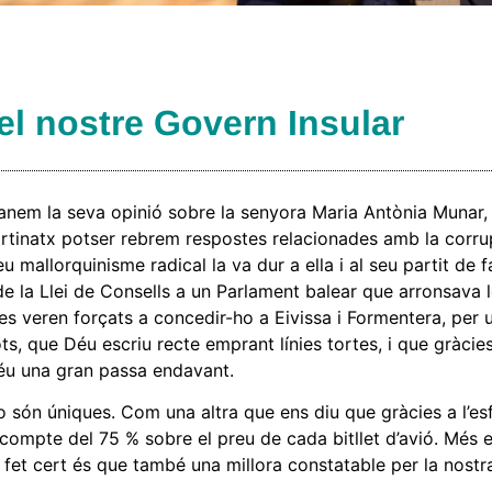
 el nostre Govern Insular
manem la seva opinió sobre la senyora Maria Antònia Munar,
ortinatx potser rebrem respostes relacionades amb la corrup
u mallorquinisme radical la va dur a ella i al seu partit de 
de la Llei de Consells a un Parlament balear que arronsava l
es veren forçats a concedir-ho a Eivissa i Formentera, per
ts, que Déu escriu recte emprant línies tortes, i que gràcies
féu una gran passa endavant.
 són úniques. Com una altra que ens diu que gràcies a l’es
compte del 75 % sobre el preu de cada bitllet d’avió. Més 
l fet cert és que també una millora constatable per la nos