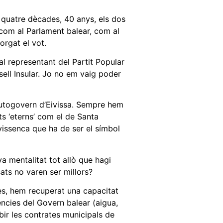
 quatre dècades, 40 anys, els dos
 com al Parlament balear, com al
orgat el vot.
al representant del Partit Popular
ell Insular. Jo no em vaig poder
l’autogovern d’Eivissa. Sempre hem
ts ‘eterns’ com el de Santa
ivissenca que ha de ser el símbol
a mentalitat tot allò que hagi
ats no varen ser millors?
ses, hem recuperat una capacitat
ncies del Govern balear (aigua,
ir les contrates municipals de