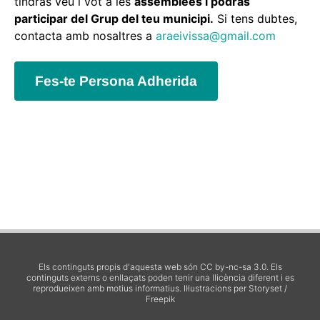
tindràs veu i vot a les
assemblees i podràs
participar del Grup del teu municipi.
Si tens dubtes,
contacta amb nosaltres a
araeivissa@gmail.com
Fes-te Persona Adherida
Els continguts propis d'aquesta web són CC by-nc-sa 3.0. Els
continguts externs o enllaçats poden tenir una llicència diferent i es
reprodueixen amb motius informatius.
Il·lustracions per Storyset /
Freepik