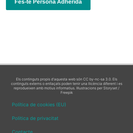
Fes-te Persona Adherida
Els continguts propis d'aquesta web són CC by-nc-sa 3.0. Els
continguts externs o enllaçats poden tenir una llicència diferent i es
reprodueixen amb motius informatius.
Il·lustracions per Storyset /
Freepik
Política de cookies (EU)
Politica de privacitat
Contacte